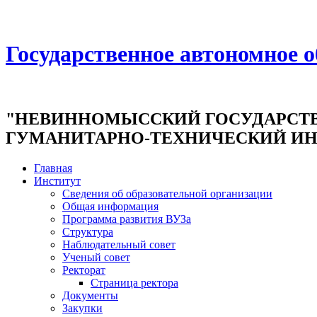
Государственное автономное 
"НЕВИННОМЫССКИЙ ГОСУДАРСТ
ГУМАНИТАРНО-ТЕХНИЧЕСКИЙ ИН
Главная
Институт
Сведения об образовательной организации
Общая информация
Программа развития ВУЗа
Структура
Наблюдательный совет
Ученый совет
Ректорат
Страница ректора
Документы
Закупки