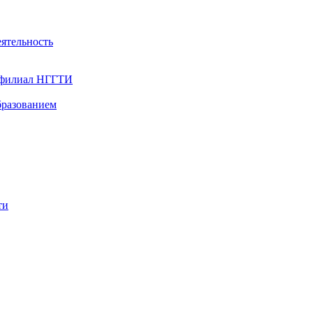
ятельность
- филиал НГГТИ
бразованием
ти