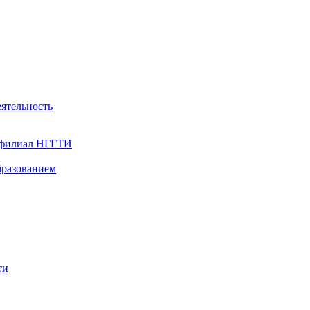
ятельность
- филиал НГГТИ
бразованием
ти