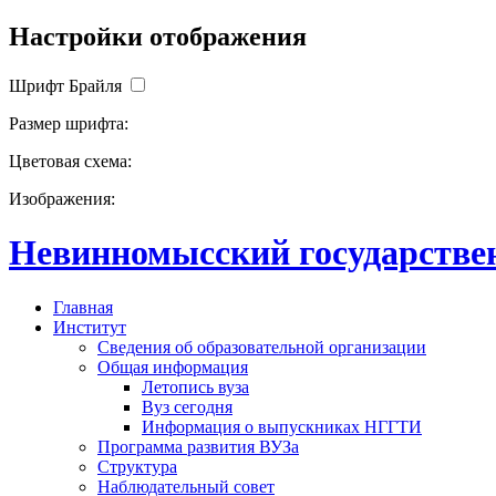
Настройки отображения
Шрифт Брайля
Размер шрифта:
Цветовая схема:
Изображения:
Невинномысский государствен
Главная
Институт
Сведения об образовательной организации
Общая информация
Летопись вуза
Вуз сегодня
Информация о выпускниках НГГТИ
Программа развития ВУЗа
Структура
Наблюдательный совет