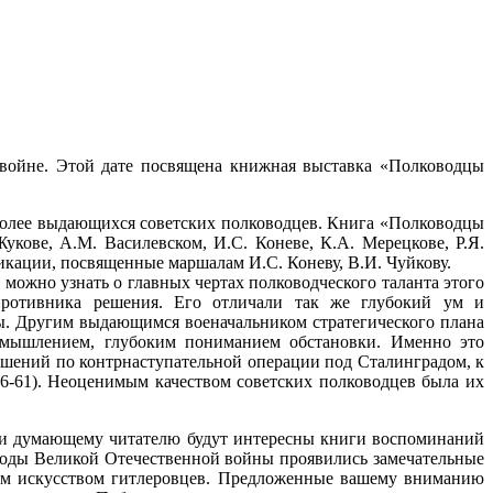
 войне. Этой дате посвящена книжная выставка «Полководцы
более выдающихся советских полководцев. Книга «Полководцы
укове, А.М. Василевском, И.С. Коневе, К.А. Мерецкове, Р.Я.
кации, посвященные маршалам И.С. Коневу, В.И. Чуйкову.
 можно узнать о главных чертах полководческого таланта этого
 противника решения. Его отличали так же глубокий ум и
ы. Другим выдающимся военачальником стратегического плана
м мышлением, глубоким пониманием обстановки. Именно это
ешений по контрнаступательной операции под Сталинградом, к
 56-61). Неоценимым качеством советских полководцев была их
у и думающему читателю будут интересны книги воспоминаний
 годы Великой Отечественной войны проявились замечательные
ным искусством гитлеровцев. Предложенные вашему вниманию