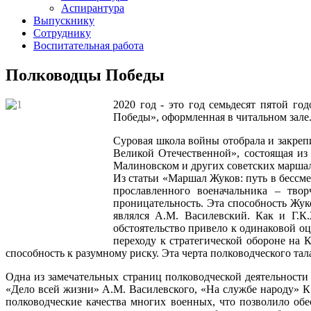
Аспирантура
Выпускнику
Сотруднику
Воспитательная работа
Полководцы Победы
2020 год - это год семьдесят пятой г
Победы», оформленная в читальном зале
Суровая школа войны отобрала и закре
Великой Отечественной», состоящая из 
Малиновском и других советских марша
Из статьи «Маршал Жуков: путь в бессме
прославленного военачальника – тво
проницательность. Эта способность Жу
являлся А.М. Василевский. Как и Г.К
обстоятельство привело к одинаковой о
переходу к стратегической обороне на К
способность к разумному риску. Эта черта полководческого тал
Одна из замечательных страниц полководческой деятельност
«Дело всей жизни» А.М. Василевского, «На службе народу» К
полководческие качества многих военных, что позволило о