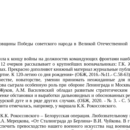
одовщины Победы советского народа в Великой Отечественной
.
пила к концу войны на должностях командующих фронтами наи
12 очерков рассказывает о крупнейших военачальниках: Г.К. Ж
лах. Прекрасно дополняют книжный материал журнальные публи
ртие. К 120-летию со дня рождения» (ОБЖ, 2016.-№11.- С.58-63)
рчестве, новаторстве, умении принимать неожиданные для
кова сыграла особенную роль при обороне Ленинграда и Москв
.Жуков, А.М. Василевский обладал развитым стратегически
ценке обстановки и выработки дальновидных и обоснованных р
урской дуге и в ряде других случаях. (ОБЖ, 2020. - № 3. - С.
анта отмечалась, например, у маршала К.К. Рокоссовского.
и К.К. Рокоссовского – Белорусская операция. Любознательном
.А. Мерецкова, «От Сталинграда до Берлина» В.И. Чуйкова. В
беспечить превосходство нашего военного искусства над воен