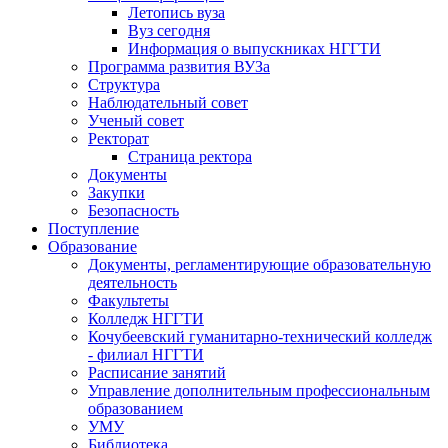
Летопись вуза
Вуз сегодня
Информация о выпускниках НГГТИ
Программа развития ВУЗа
Структура
Наблюдательный совет
Ученый совет
Ректорат
Страница ректора
Документы
Закупки
Безопасность
Поступление
Образование
Документы, регламентирующие образовательную
деятельность
Факультеты
Колледж НГГТИ
Кочубеевский гуманитарно-технический колледж
- филиал НГГТИ
Расписание занятий
Управление дополнительным профессиональным
образованием
УМУ
Библиотека