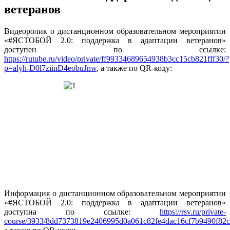
ветеранов
Видеоролик о дистанционном образовательном мероприятии
«#ЯСТОБОЙ 2.0: поддержка в адаптации ветеранов»
доступен по ссылке:
https://rutube.ru/video/private/ff99334689654938b3cc15cb821fff30/?
p=alyh-D0l7ziinD4eobuJnw
, а также по QR-коду:
Информация о дистанционном образовательном мероприятии
«#ЯСТОБОЙ 2.0: поддержка в адаптации ветеранов»
доступна по ссылке:
https://rsv.ru/private-
course/3933/8dd7373819e2406995d0a061c82fe4dac16cf7b9490f82c