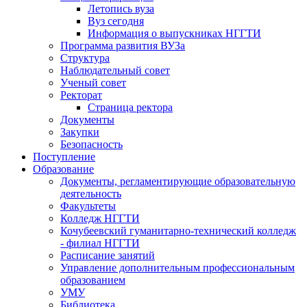
Летопись вуза
Вуз сегодня
Информация о выпускниках НГГТИ
Программа развития ВУЗа
Структура
Наблюдательный совет
Ученый совет
Ректорат
Страница ректора
Документы
Закупки
Безопасность
Поступление
Образование
Документы, регламентирующие образовательную
деятельность
Факультеты
Колледж НГГТИ
Кочубеевский гуманитарно-технический колледж
- филиал НГГТИ
Расписание занятий
Управление дополнительным профессиональным
образованием
УМУ
Библиотека