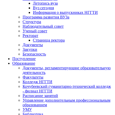
Летопись вуза
Вуз сегодня
Информация о выпускниках НГГТИ
Программа развития ВУЗа
Структура
Наблюдательный совет
Ученый совет
Ректорат
Страница ректора
Документы
Закупки
Безопасность
Поступление
Образование
Документы, регламентирующие образовательную
деятельность
Факультеты
Колледж НГГТИ
Кочубеевский гуманитарно-технический колледж
- филиал НГГТИ
Расписание занятий
Управление дополнительным профессиональным
образованием
УМУ
Библиотека