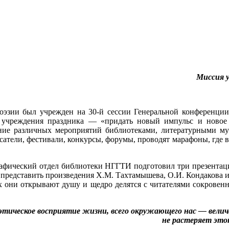
Миссия у
поэзии был учрежден на 30-й сессии Генеральной конферен
ль учреждения праздника — «придать новый импульс и нов
ние различных мероприятий библиотеками, литературными му
атели, фестивали, конкурсы, форумы, проводят марафоны, где в
афический отдел библиотеки НГГТИ подготовил три презентаци
представить произведения Х.М. Тахтамышева, О.И. Кондакова и
х они открывают душу и щедро делятся с читателями сокровен
этическое восприятие жизни, всего окружающего нас — велич
не растеряет это