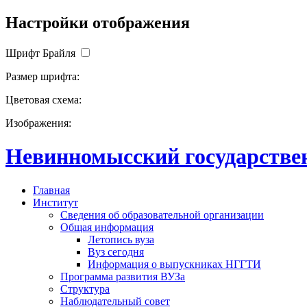
Настройки отображения
Шрифт Брайля
Размер шрифта:
Цветовая схема:
Изображения:
Невинномысский государствен
Главная
Институт
Сведения об образовательной организации
Общая информация
Летопись вуза
Вуз сегодня
Информация о выпускниках НГГТИ
Программа развития ВУЗа
Структура
Наблюдательный совет