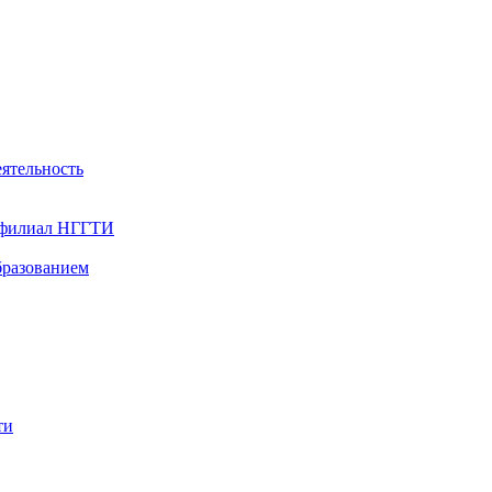
ятельность
- филиал НГГТИ
бразованием
ти