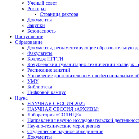
Ученый совет
Ректорат
Страница ректора
Документы
Закупки
Безопасность
Поступление
Образование
Документы, регламентирующие образовательную де
Факультеты
Колледж НГГТИ
Кочубеевский гуманитарно-технический колледж 
Расписание занятий
Управление дополнительным профессиональным о
УМУ
Библиотека
Цифровой кампус
Наука
НАУЧНАЯ СЕССИЯ 2025
НАУЧНАЯ СЕССИЯ (АРХИВЫ)
Лаборатория «СОЛНЦЕ»
Направления научно-исследовательской деятельнос
Научно-технические мероприятия
Студенческое научное объединение
Документы