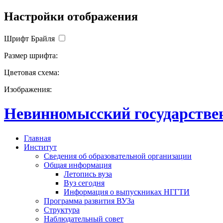
Настройки отображения
Шрифт Брайля
Размер шрифта:
Цветовая схема:
Изображения:
Невинномысский государствен
Главная
Институт
Сведения об образовательной организации
Общая информация
Летопись вуза
Вуз сегодня
Информация о выпускниках НГГТИ
Программа развития ВУЗа
Структура
Наблюдательный совет