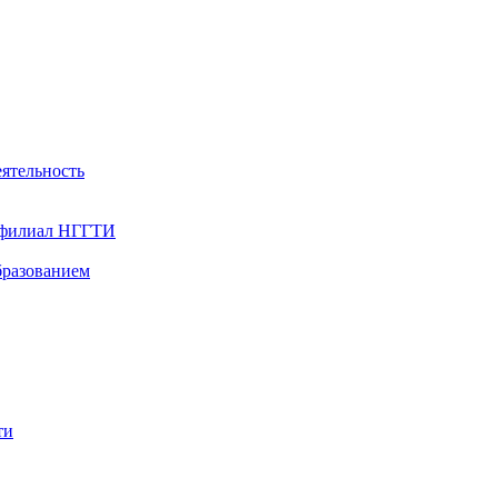
ятельность
- филиал НГГТИ
бразованием
ти