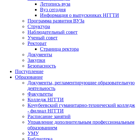
Летопись вуза
Вуз сегодня
Информация о выпускниках НГГТИ
Программа развития ВУЗа
Структура
Наблюдательный совет
Ученый совет
Ректорат
Страница ректора
Документы
Закупки
Безопасность
Поступление
Образование
Документы, регламентирующие образовательную
деятельность
Факультеты
Колледж НГГТИ
Кочубеевский гуманитарно-технический колледж
- филиал НГГТИ
Расписание занятий
Управление дополнительным профессиональным
образованием
УМУ
Библиотека