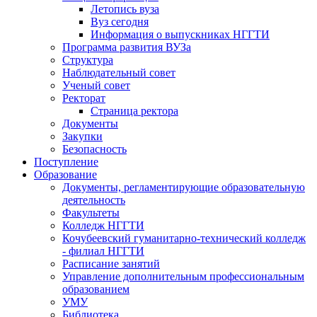
Летопись вуза
Вуз сегодня
Информация о выпускниках НГГТИ
Программа развития ВУЗа
Структура
Наблюдательный совет
Ученый совет
Ректорат
Страница ректора
Документы
Закупки
Безопасность
Поступление
Образование
Документы, регламентирующие образовательную
деятельность
Факультеты
Колледж НГГТИ
Кочубеевский гуманитарно-технический колледж
- филиал НГГТИ
Расписание занятий
Управление дополнительным профессиональным
образованием
УМУ
Библиотека