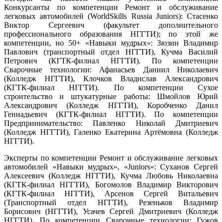
Конкурсанты по компетенции Ремонт и обслуживание
легковых автомобилей (WorldSkills Russia Juniors): Стасенко
Виктор Сергеевич (факультет дополнительного
профессионального образования НГГТИ); по этой же
компетенции, но 50+ «Навыки мудрых»: Зюзин Владимир
Павлович (транспортный отдел НГГТИ), Кучма Василий
Петрович (КГТК-филиал НГГТИ). По компетенции
Сварочные технологии: Афанасьев Даниил Николаевич
(Колледж НГГТИ), Клочков Владислав Александрович
(КГТК-филиал НГГТИ). По компетенции Сухое
строительство и штукатурные работы: Шмойлов Юрий
Александрович (Колледж НГГТИ), Коробченко Данил
Геннадьевич (КГТК-филиал НГГТИ). По компетенции
Предпринимательство: Павленко Николай Дмитриевич
(Колледж НГГТИ), Галенко Екатерина Артёмовна (Колледж
НГГТИ).
Эксперты по компетенции Ремонт и обслуживание легковых
автомобилей «Навыки мудрых», «Juniors»: Суханов Сергей
Алексеевич (Колледж НГГТИ), Кучма Любовь Николаевна
(КГТК-филиал НГГТИ), Богомолов Владимир Викторович
(КГТК-филиал НГГТИ), Арсенов Сергей Витальевич
(Транспортный отдел НГГТИ), Резеньков Владимир
Борисович (НГГТИ), Усачев Сергей Дмитриевич (Колледж
НГГТИ). По компетенции Сварочные технологии: Гужов