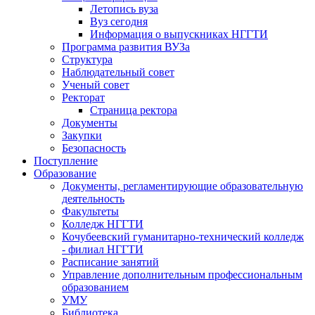
Летопись вуза
Вуз сегодня
Информация о выпускниках НГГТИ
Программа развития ВУЗа
Структура
Наблюдательный совет
Ученый совет
Ректорат
Страница ректора
Документы
Закупки
Безопасность
Поступление
Образование
Документы, регламентирующие образовательную
деятельность
Факультеты
Колледж НГГТИ
Кочубеевский гуманитарно-технический колледж
- филиал НГГТИ
Расписание занятий
Управление дополнительным профессиональным
образованием
УМУ
Библиотека