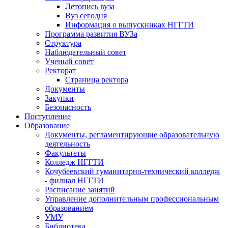
Летопись вуза
Вуз сегодня
Информация о выпускниках НГГТИ
Программа развития ВУЗа
Структура
Наблюдательный совет
Ученый совет
Ректорат
Страница ректора
Документы
Закупки
Безопасность
Поступление
Образование
Документы, регламентирующие образовательную
деятельность
Факультеты
Колледж НГГТИ
Кочубеевский гуманитарно-технический колледж
- филиал НГГТИ
Расписание занятий
Управление дополнительным профессиональным
образованием
УМУ
Библиотека