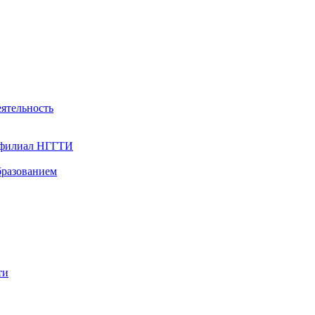
ятельность
- филиал НГГТИ
бразованием
ти