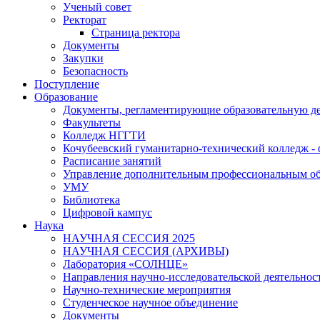
Ученый совет
Ректорат
Страница ректора
Документы
Закупки
Безопасность
Поступление
Образование
Документы, регламентирующие образовательную де
Факультеты
Колледж НГГТИ
Кочубеевский гуманитарно-технический колледж 
Расписание занятий
Управление дополнительным профессиональным о
УМУ
Библиотека
Цифровой кампус
Наука
НАУЧНАЯ СЕССИЯ 2025
НАУЧНАЯ СЕССИЯ (АРХИВЫ)
Лаборатория «СОЛНЦЕ»
Направления научно-исследовательской деятельнос
Научно-технические мероприятия
Студенческое научное объединение
Документы