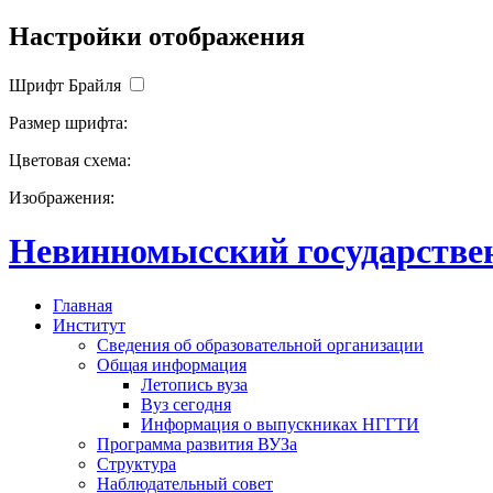
Настройки отображения
Шрифт Брайля
Размер шрифта:
Цветовая схема:
Изображения:
Невинномысский государствен
Главная
Институт
Сведения об образовательной организации
Общая информация
Летопись вуза
Вуз сегодня
Информация о выпускниках НГГТИ
Программа развития ВУЗа
Структура
Наблюдательный совет