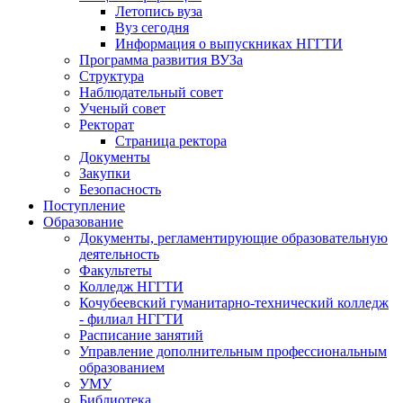
Летопись вуза
Вуз сегодня
Информация о выпускниках НГГТИ
Программа развития ВУЗа
Структура
Наблюдательный совет
Ученый совет
Ректорат
Страница ректора
Документы
Закупки
Безопасность
Поступление
Образование
Документы, регламентирующие образовательную
деятельность
Факультеты
Колледж НГГТИ
Кочубеевский гуманитарно-технический колледж
- филиал НГГТИ
Расписание занятий
Управление дополнительным профессиональным
образованием
УМУ
Библиотека