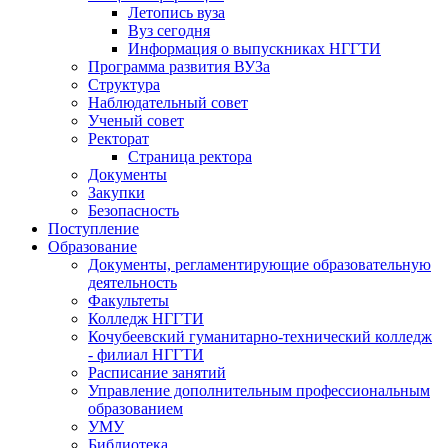
Летопись вуза
Вуз сегодня
Информация о выпускниках НГГТИ
Программа развития ВУЗа
Структура
Наблюдательный совет
Ученый совет
Ректорат
Страница ректора
Документы
Закупки
Безопасность
Поступление
Образование
Документы, регламентирующие образовательную
деятельность
Факультеты
Колледж НГГТИ
Кочубеевский гуманитарно-технический колледж
- филиал НГГТИ
Расписание занятий
Управление дополнительным профессиональным
образованием
УМУ
Библиотека