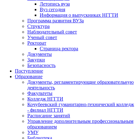
Летопись вуза
Вуз сегодня
Информация о выпускниках НГГТИ
Программа развития ВУЗа
Структура
Наблюдательный совет
Ученый совет
Ректорат
Страница ректора
Документы
Закупки
Безопасность
Поступление
Образование
Документы, регламентирующие образовательную
деятельность
Факультеты
Колледж НГГТИ
Кочубеевский гуманитарно-технический колледж
- филиал НГГТИ
Расписание занятий
Управление дополнительным профессиональным
образованием
УМУ
Библиотека