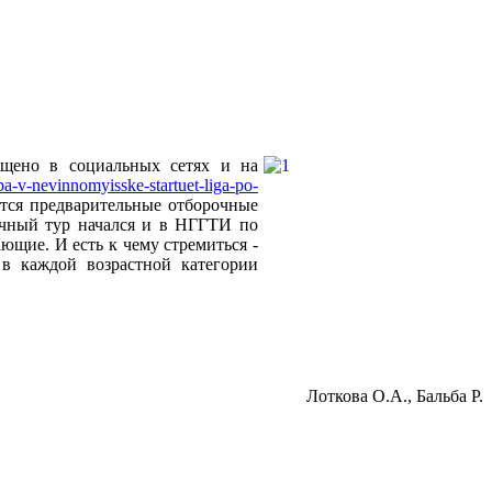
бщено в социальных сетях и на
a-v-nevinnomyisske-startuet-liga-po-
ятся предварительные отборочные
очный тур начался и в НГГТИ по
ющие. И есть к чему стремиться -
 в каждой возрастной категории
Лоткова О.А., Бальба Р.