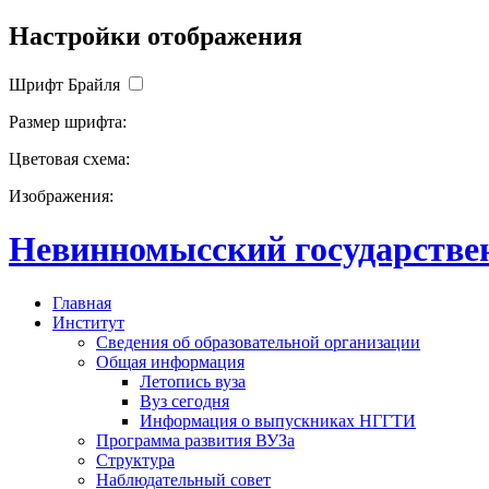
Настройки отображения
Шрифт Брайля
Размер шрифта:
Цветовая схема:
Изображения:
Невинномысский государствен
Главная
Институт
Сведения об образовательной организации
Общая информация
Летопись вуза
Вуз сегодня
Информация о выпускниках НГГТИ
Программа развития ВУЗа
Структура
Наблюдательный совет