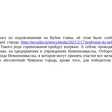
ига по подтягиваниям на Кубок главы, об этом было соо
ии города (
http://nevadm.ru/news/media/2021/2/17/podtyanis-do-neb
. Такого рода соревнования пройдут впервые. А сейчас провод
циях, на предприятиях и учреждениях Невинномысска. Отбор
ода Невинномысска, в котором могут принять участие все жела
н абсолютный Чемпион города, кроме того, для победителя