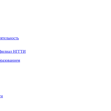
ятельность
- филиал НГГТИ
бразованием
ти