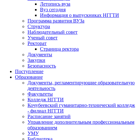
Летопись вуза
Вуз сегодня
Информация о выпускниках НГГТИ
Программа развития ВУЗа
Структура
Наблюдательный совет
Ученый совет
Ректорат
Страница ректора
Документы
Закупки
Безопасность
Поступление
Образование
Документы, регламентирующие образовательную
деятельность
Факультеты
Колледж НГГТИ
Кочубеевский гуманитарно-технический колледж
- филиал НГГТИ
Расписание занятий
Управление дополнительным профессиональным
образованием
УМУ
Библиотека