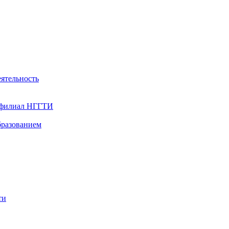
ятельность
- филиал НГГТИ
бразованием
ти