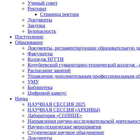
Ученый совет
Ректорат
Страница ректора
Документы
Закупки
Безопасность
Поступление
Образование
Документы, регламентирующие образовательную де
Факультеты
Колледж НГГТИ
Кочубеевский гуманитарно-технический колледж 
Расписание занятий
Управление дополнительным профессиональным о
УМУ
Библиотека
Цифровой кампус
Наука
НАУЧНАЯ СЕССИЯ 2025
НАУЧНАЯ СЕССИЯ (АРХИВЫ)
Лаборатория «СОЛНЦЕ»
Направления научно-исследовательской деятельнос
Научно-технические мероприятия
Студенческое научное объединение
Документы