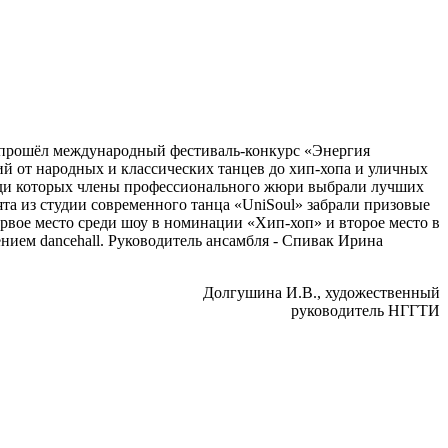
е прошёл международный фестиваль-конкурс «Энергия
й от народных и классических танцев до хип-хопа и уличных
реди которых члены профессионального жюри выбрали лучших
ята из студии современного танца «UniSoul» забрали призовые
ервое место среди шоу в номинации «Хип-хоп» и второе место в
ением dancehall. Руководитель ансамбля - Спивак Ирина
Долгушина И.В., художественный
руководитель НГГТИ