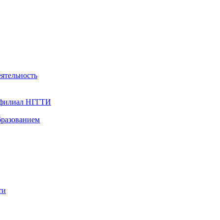
ятельность
- филиал НГГТИ
бразованием
ти