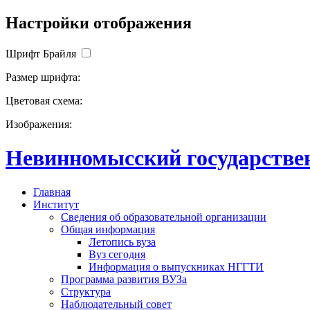
Настройки отображения
Шрифт Брайля
Размер шрифта:
Цветовая схема:
Изображения:
Невинномысский государствен
Главная
Институт
Сведения об образовательной организации
Общая информация
Летопись вуза
Вуз сегодня
Информация о выпускниках НГГТИ
Программа развития ВУЗа
Структура
Наблюдательный совет