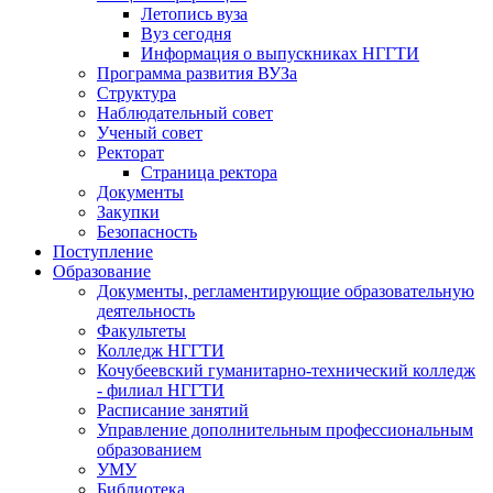
Летопись вуза
Вуз сегодня
Информация о выпускниках НГГТИ
Программа развития ВУЗа
Структура
Наблюдательный совет
Ученый совет
Ректорат
Страница ректора
Документы
Закупки
Безопасность
Поступление
Образование
Документы, регламентирующие образовательную
деятельность
Факультеты
Колледж НГГТИ
Кочубеевский гуманитарно-технический колледж
- филиал НГГТИ
Расписание занятий
Управление дополнительным профессиональным
образованием
УМУ
Библиотека