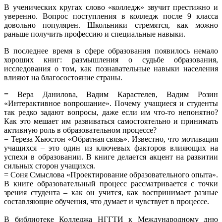
В ученических кругах слово «колледж» звучит престижно и
уверенно. Вопрос поступления в колледж после 9 класса
довольно популярен. Школьники стремятся, как можно
раньше получить профессию и специальные навыки.
В последнее время в сфере образования появилось немало
хороших книг: размышления о судьбе образования,
исследования о том, как познавательные навыки населения
влияют на благосостояние страны.
= Вера Данилова, Вадим Карастелев, Вадим Розин
«Интерактивное вопрошание». Почему учащиеся и студенты
так редко задают вопросы, даже если им что-то непонятно?
Как это мешает им развиваться самостоятельно и принимать
активную роль в образовательном процессе?
= Тереза Хьюстон «Обратная связь». Известно, что мотивация
учащихся – это один из ключевых факторов влияющих на
успехи в образовании. В книге делается акцент на развитии
сильных сторон учащихся.
= Соня Смыслова «Проектирование образовательного опыта».
В книге образовательный процесс рассматривается с точки
зрения студента – как он учится, как воспринимает разные
составляющие обучения, что думает и чувствует в процессе.
В библиотеке Колледжа НГГТИ к Международному дню