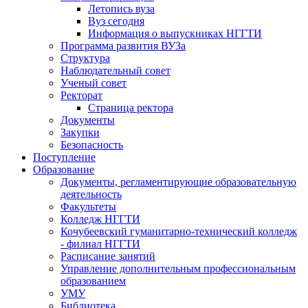
Летопись вуза
Вуз сегодня
Информация о выпускниках НГГТИ
Программа развития ВУЗа
Структура
Наблюдательный совет
Ученый совет
Ректорат
Страница ректора
Документы
Закупки
Безопасность
Поступление
Образование
Документы, регламентирующие образовательную
деятельность
Факультеты
Колледж НГГТИ
Кочубеевский гуманитарно-технический колледж
- филиал НГГТИ
Расписание занятий
Управление дополнительным профессиональным
образованием
УМУ
Библиотека