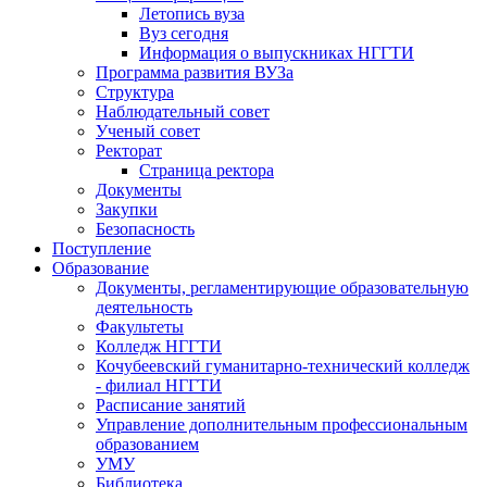
Летопись вуза
Вуз сегодня
Информация о выпускниках НГГТИ
Программа развития ВУЗа
Структура
Наблюдательный совет
Ученый совет
Ректорат
Страница ректора
Документы
Закупки
Безопасность
Поступление
Образование
Документы, регламентирующие образовательную
деятельность
Факультеты
Колледж НГГТИ
Кочубеевский гуманитарно-технический колледж
- филиал НГГТИ
Расписание занятий
Управление дополнительным профессиональным
образованием
УМУ
Библиотека