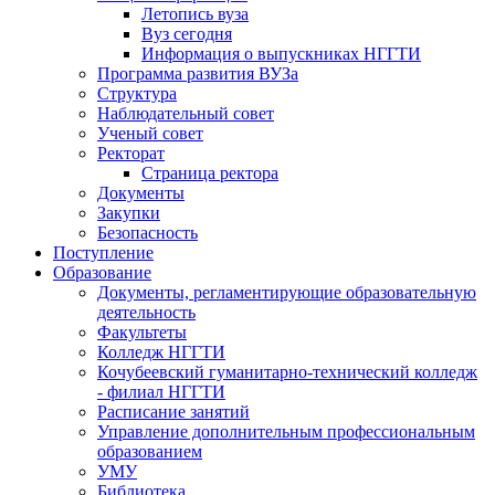
Летопись вуза
Вуз сегодня
Информация о выпускниках НГГТИ
Программа развития ВУЗа
Структура
Наблюдательный совет
Ученый совет
Ректорат
Страница ректора
Документы
Закупки
Безопасность
Поступление
Образование
Документы, регламентирующие образовательную
деятельность
Факультеты
Колледж НГГТИ
Кочубеевский гуманитарно-технический колледж
- филиал НГГТИ
Расписание занятий
Управление дополнительным профессиональным
образованием
УМУ
Библиотека