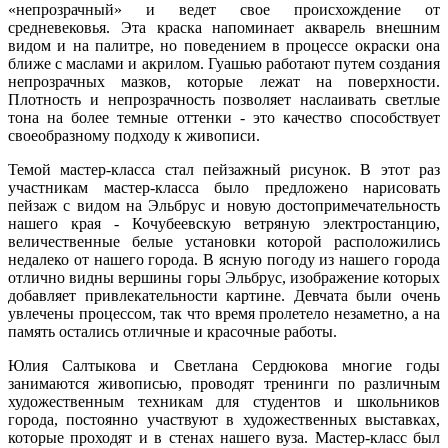
«непрозрачный» и ведет свое происхождение от
средневековья. Эта краска напоминает акварель внешним
видом и на палитре, но поведением в процессе окраски она
ближе с маслами и акрилом. Гуашью работают путем создания
непрозрачных мазков, которые лежат на поверхности.
Плотность и непрозрачность позволяет наслаивать светлые
тона на более темные оттенки - это качество способствует
своеобразному подходу к живописи.
Темой мастер-класса стал пейзажный рисунок. В этот раз
участникам мастер-класса было предложено нарисовать
пейзаж с видом на Эльбрус и новую достопримечательность
нашего края - Кочубеевскую ветряную электростанцию,
величественные белые установки которой расположились
недалеко от нашего города. В ясную погоду из нашего города
отлично видны вершины горы Эльбрус, изображение которых
добавляет привлекательности картине. Девчата были очень
увлечены процессом, так что время пролетело незаметно, а на
память остались отличные и красочные работы.
Юлия Салтыкова и Светлана Сердюкова многие годы
занимаются живописью, проводят тренинги по различным
художественным техникам для студентов и школьников
города, постоянно участвуют в художественных выставках,
которые проходят и в стенах нашего вуза. Мастер-класс был