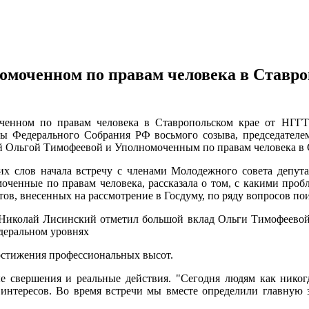
омоченном по правам человека в Ставр
ченном по правам человека в Ставропольском крае от НГГ
умы Федерального Собрания РФ восьмого созыва, председателе
й Ольгой Тимофеевой и Уполномоченным по правам человека в 
их слов начала встречу с членами Молодежного совета депут
моченные по правам человека, рассказала о том, с какими про
тов, внесенных на рассмотрение в Госдуму, по ряду вопросов п
Николай Лисинский отметил большой вклад Ольги Тимофеевой 
едеральном уровнях
достижения профессиональных высот.
е свершения и реальные действия. "Сегодня людям как никог
интересов. Во время встречи мы вместе определили главную 