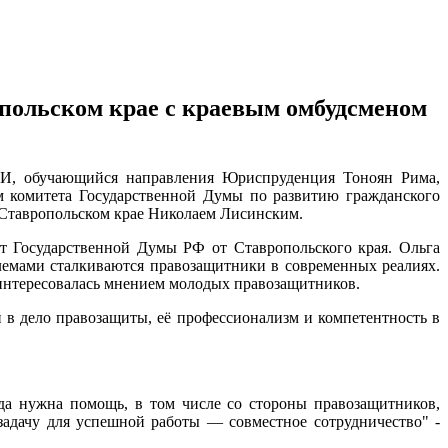
опольском крае с краевым омбудсменом
ТИ, обучающийся направления Юриспруденция Тоноян Рима,
м комитета Государственной Думы по развитию гражданского
Ставропольском крае Николаем Лисинским.
ат Государственной Думы РФ от Ставропольского края. Ольга
блемами сталкиваются правозащитники в современных реалиях.
оинтересовалась мнением молодых правозащитников.
в дело правозащиты, её профессионализм и компетентность в
да нужна помощь, в том числе со стороны правозащитников,
задачу для успешной работы — совместное сотрудничество" -