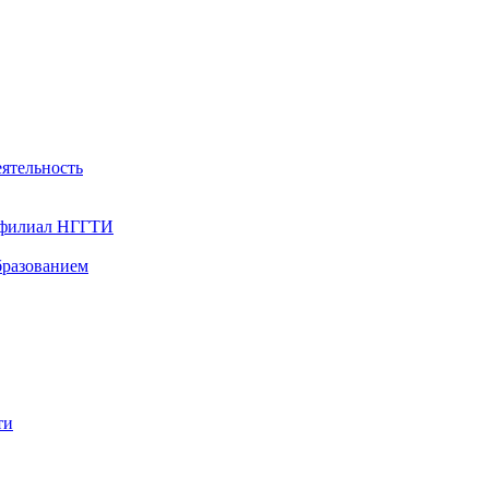
ятельность
- филиал НГГТИ
бразованием
ти