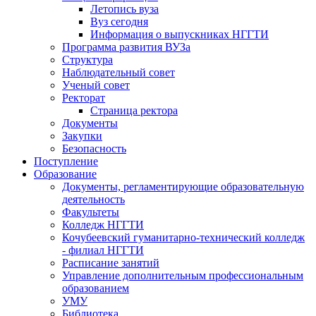
Летопись вуза
Вуз сегодня
Информация о выпускниках НГГТИ
Программа развития ВУЗа
Структура
Наблюдательный совет
Ученый совет
Ректорат
Страница ректора
Документы
Закупки
Безопасность
Поступление
Образование
Документы, регламентирующие образовательную
деятельность
Факультеты
Колледж НГГТИ
Кочубеевский гуманитарно-технический колледж
- филиал НГГТИ
Расписание занятий
Управление дополнительным профессиональным
образованием
УМУ
Библиотека