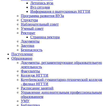
Летопись вуза
Вуз сегодня
Информация о выпускниках НГГТИ
Программа развития ВУЗа
Структура
Наблюдательный совет
Ученый совет
Ректорат
Страница ректора
Документы
Закупки
Безопасность
Поступление
Образование
Документы, регламентирующие образовательную
деятельность
Факультеты
Колледж НГГТИ
Кочубеевский гуманитарно-технический колледж
- филиал НГГТИ
Расписание занятий
Управление дополнительным профессиональным
образованием
УМУ
Библиотека