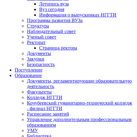
Летопись вуза
Вуз сегодня
Информация о выпускниках НГГТИ
Программа развития ВУЗа
Структура
Наблюдательный совет
Ученый совет
Ректорат
Страница ректора
Документы
Закупки
Безопасность
Поступление
Образование
Документы, регламентирующие образовательную
деятельность
Факультеты
Колледж НГГТИ
Кочубеевский гуманитарно-технический колледж
- филиал НГГТИ
Расписание занятий
Управление дополнительным профессиональным
образованием
УМУ
Библиотека