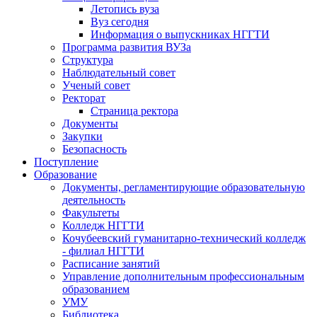
Летопись вуза
Вуз сегодня
Информация о выпускниках НГГТИ
Программа развития ВУЗа
Структура
Наблюдательный совет
Ученый совет
Ректорат
Страница ректора
Документы
Закупки
Безопасность
Поступление
Образование
Документы, регламентирующие образовательную
деятельность
Факультеты
Колледж НГГТИ
Кочубеевский гуманитарно-технический колледж
- филиал НГГТИ
Расписание занятий
Управление дополнительным профессиональным
образованием
УМУ
Библиотека