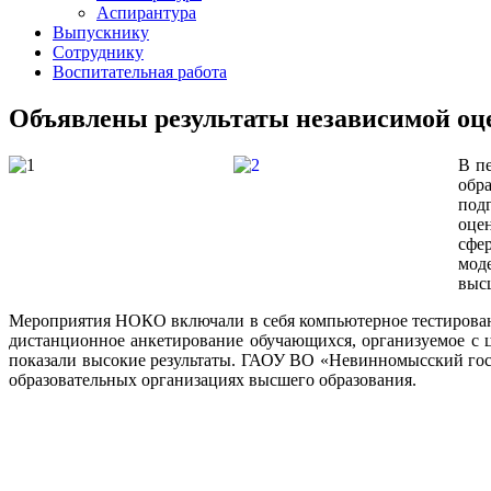
Аспирантура
Выпускнику
Сотруднику
Воспитательная работа
Объявлены результаты независимой оц
В п
обр
под
оце
сфе
мод
выс
Мероприятия НОКО включали в себя компьютерное тестирова
дистанционное анкетирование обучающихся, организуемое с ц
показали высокие результаты. ГАОУ ВО «Невинномысский гос
образовательных организациях высшего образования.