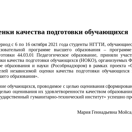
енки качества подготовки обучающихся
ериод с 6 по 16 октября 2021 года студенты НГГТИ, обучающие
азовательной программе высшего образования – программ
готовки 44.03.01 Педагогическое образование, приняли учас
нки качества подготовки обучающихся (НОКО), организуемых Ф
ре образования и науки (Рособрнадзором) в рамках проекта «
елей независимой оценки качества подготовки обучающихся 
шего образования».
ние обучающихся, проводимое с целью оценивания сформирован
елью оценивания их удовлетворенности качеством образования
ударственный гуманитарно-технический институт» успешно пр
Мария Геннадьевна Мойса