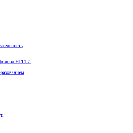
ятельность
- филиал НГГТИ
бразованием
ти