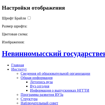
Настройки отображения
Шрифт Брайля
Размер шрифта:
Цветовая схема:
Изображения:
Невинномысский государствен
Главная
Институт
Сведения об образовательной организации
Общая информация
Летопись вуза
Вуз сегодня
Информация о выпускниках НГГТИ
Программа развития ВУЗа
Структура
Наблюдательный совет