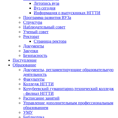
Летопись вуза
Вуз сегодня
Информация о выпускниках НГГТИ
Программа развития ВУЗа
Структура
Наблюдательный совет
Ученый совет
Ректорат
Страница ректора
Документы
Закупки
Безопасность
Поступление
Образование
Документы, регламентирующие образовательную
деятельность
Факультеты
Колледж НГГТИ
Кочубеевский гуманитарно-технический колледж
- филиал НГГТИ
Расписание занятий
Управление дополнительным профессиональным
образованием
УМУ
Библиотека