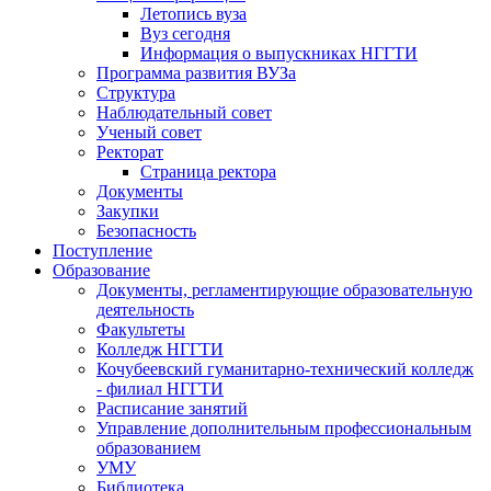
Летопись вуза
Вуз сегодня
Информация о выпускниках НГГТИ
Программа развития ВУЗа
Структура
Наблюдательный совет
Ученый совет
Ректорат
Страница ректора
Документы
Закупки
Безопасность
Поступление
Образование
Документы, регламентирующие образовательную
деятельность
Факультеты
Колледж НГГТИ
Кочубеевский гуманитарно-технический колледж
- филиал НГГТИ
Расписание занятий
Управление дополнительным профессиональным
образованием
УМУ
Библиотека