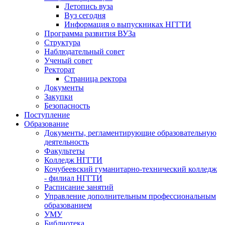
Летопись вуза
Вуз сегодня
Информация о выпускниках НГГТИ
Программа развития ВУЗа
Структура
Наблюдательный совет
Ученый совет
Ректорат
Страница ректора
Документы
Закупки
Безопасность
Поступление
Образование
Документы, регламентирующие образовательную
деятельность
Факультеты
Колледж НГГТИ
Кочубеевский гуманитарно-технический колледж
- филиал НГГТИ
Расписание занятий
Управление дополнительным профессиональным
образованием
УМУ
Библиотека