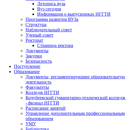
Летопись вуза
Вуз сегодня
Информация о выпускниках НГГТИ
Программа развития ВУЗа
Структура
Наблюдательный совет
Ученый совет
Ректорат
Страница ректора
Документы
Закупки
Безопасность
Поступление
Образование
Документы, регламентирующие образовательную
деятельность
Факультеты
Колледж НГГТИ
Кочубеевский гуманитарно-технический колледж
- филиал НГГТИ
Расписание занятий
Управление дополнительным профессиональным
образованием
УМУ
Библиотека