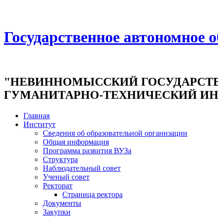
Государственное автономное 
"НЕВИННОМЫССКИЙ ГОСУДАРСТ
ГУМАНИТАРНО-ТЕХНИЧЕСКИЙ ИН
Главная
Институт
Сведения об образовательной организации
Общая информация
Программа развития ВУЗа
Структура
Наблюдательный совет
Ученый совет
Ректорат
Страница ректора
Документы
Закупки