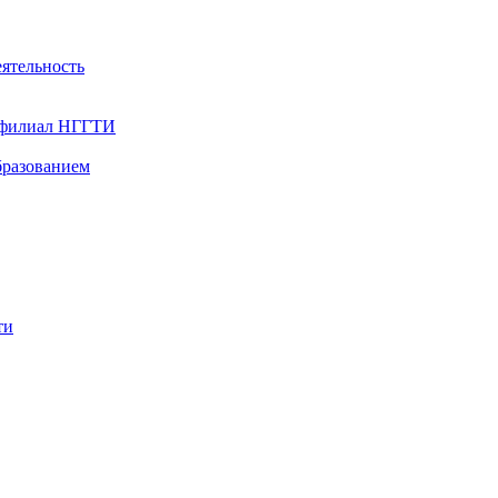
ятельность
- филиал НГГТИ
бразованием
ти