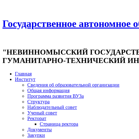
Государственное автономное 
"НЕВИННОМЫССКИЙ ГОСУДАРСТ
ГУМАНИТАРНО-ТЕХНИЧЕСКИЙ ИН
Главная
Институт
Сведения об образовательной организации
Общая информация
Программа развития ВУЗа
Структура
Наблюдательный совет
Ученый совет
Ректорат
Страница ректора
Документы
Закупки