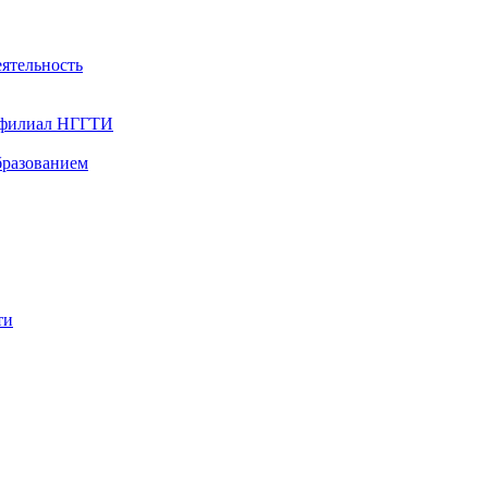
ятельность
- филиал НГГТИ
бразованием
ти