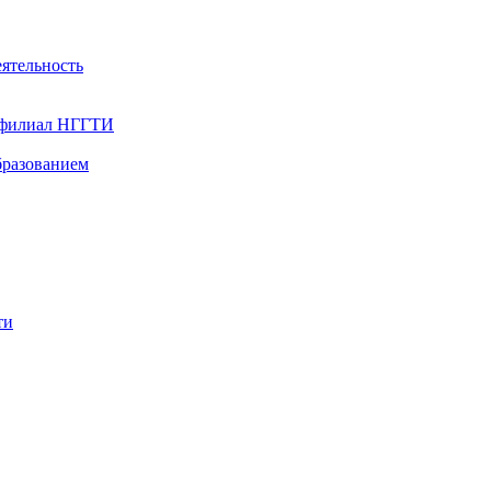
ятельность
- филиал НГГТИ
бразованием
ти