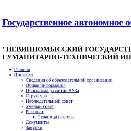
Государственное автономное 
"НЕВИННОМЫССКИЙ ГОСУДАРСТ
ГУМАНИТАРНО-ТЕХНИЧЕСКИЙ ИН
Главная
Институт
Сведения об образовательной организации
Общая информация
Программа развития ВУЗа
Структура
Наблюдательный совет
Ученый совет
Ректорат
Страница ректора
Документы
Закупки