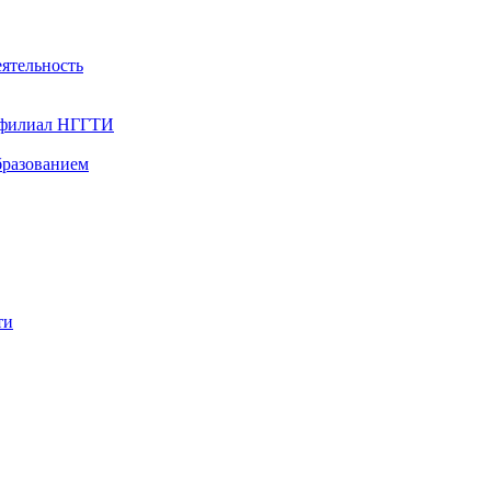
ятельность
- филиал НГГТИ
бразованием
ти