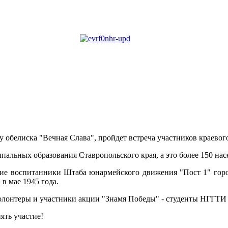
в у обелиска "Вечная Слава", пройдет встреча участников краевог
альных образования Ставропольского края, а это более 150 на
шие воспитанники Штаба юнармейского движения "Пост 1" гор
в мае 1945 года.
олонтеры и участники акции "Знамя Победы" - студенты НГГТИ
ть участие!