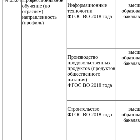
44.03.04
Профессиональное
Информационные
высш
обучение (по
технологии
образов
отраслям)
ФГОС ВО 2018 года
бакала
направленность
(профиль)
высш
Производство
образов
продовольственных
бакала
продуктов (продуктов
общественного
питания)
ФГОС ВО 2018 года
Строительство
высш
ФГОС ВО 2018 года
образов
бакала