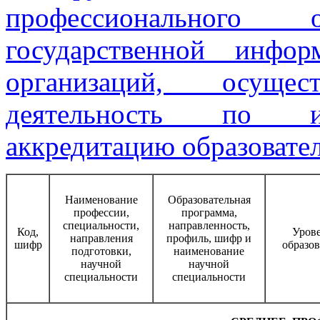
профессионального
государственной инфо
организаций, осущес
деятельность по и
аккредитацию образовате
Наименование
Образовательная
профессии,
программа,
специальности,
направленность,
Код,
Уров
направления
профиль, шифр и
шифр
образо
подготовки,
наименование
научной
научной
специальности
специальности