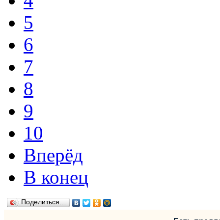
4
5
6
7
8
9
10
Вперёд
В конец
Поделиться…