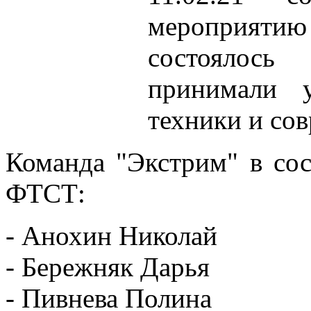
участие
в
мероприятию
акции.
Связь
состоялось
держите
с
заместителями
принимали у
деканов
факультетов
техники и со
и
директоров
колледжей
по
Команда "Экстрим" в сос
СВР.
ФТСТ:
Лоткова
О.
- Анохин Николай
А.,
пресс-
- Бережняк Дарья
секретарь
- Пивнева Полина