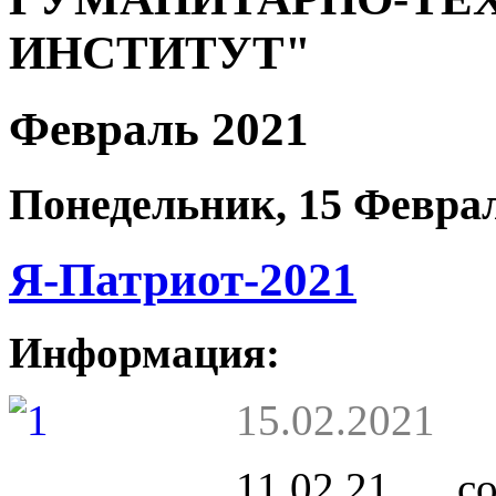
с
2011
ИНСТИТУТ"
года
в
Российской
Февраль 2021
Федерации
.
Это
ежегодное
традиционное
Понедельник, 15 Феврал
мероприятие,
нацеленное
на
поддержку
Я-Патриот-2021
взаимоотношений
гражданского
населения
и
Информация:
военнослужащих,
патриотическое
воспитание.
15.02.2021
Призываем
всех
принять
11.02.21 с
активное